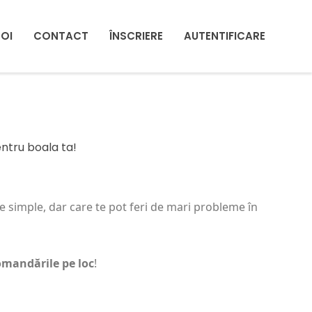
NOI
CONTACT
ÎNSCRIERE
AUTENTIFICARE
entru boala ta!
rte simple, dar care te pot feri de mari probleme în
omandările pe loc
!