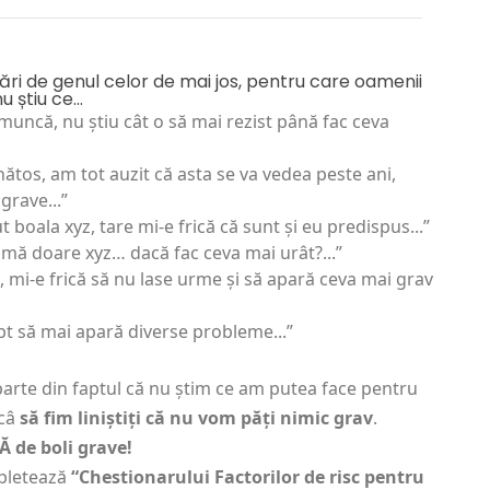
ări de genul celor de mai jos, pentru care oamenii
 știu ce...
 muncă, nu știu cât o să mai rezist până fac ceva
ătos, am tot auzit că asta se va vedea peste ani,
grave...”
t boala xyz, tare mi-e frică că sunt și eu predispus...”
 mă doare xyz… dacă fac ceva mai urât?...”
, mi-e frică să nu lase urme și să apară ceva mai grav
pt să mai apară diverse probleme...”
 parte din faptul că nu știm ce am putea face pentru
ncâ
să fim liniștiți că nu vom păți nimic grav
.
Ă de boli grave!
pletează
“Chestionarului Factorilor de risc pentru