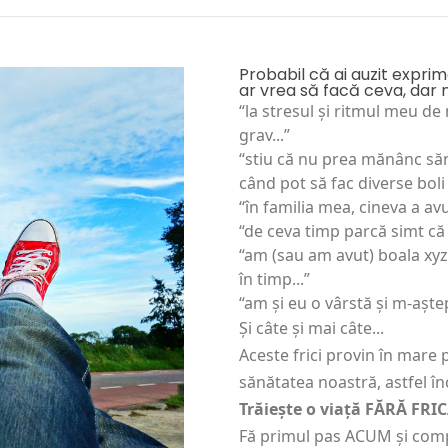
Probabil că ai auzit exprim
ar vrea să facă ceva, dar nu
“la stresul și ritmul meu de
grav...”
“stiu că nu prea mănânc săn
când pot să fac diverse boli 
“în familia mea, cineva a avu
“de ceva timp parcă simt că
“am (sau am avut) boala xyz
în timp...”
“am și eu o vârstă și m-aște
Și câte și mai câte...
Aceste frici provin în mare
sănătatea noastră, astfel î
Trăiește o viață FĂRĂ FRIC
Fă primul pas ACUM și com