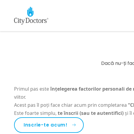
Dacă nu-ți fac
Primul pas este
înțelegerea factorilor personali de 
viitor.
Acest pas îl poți face chiar acum prin completarea
“C
Este foarte simplu,
te înscrii (sau te autentifici)
și î
Inscrie-te acum!