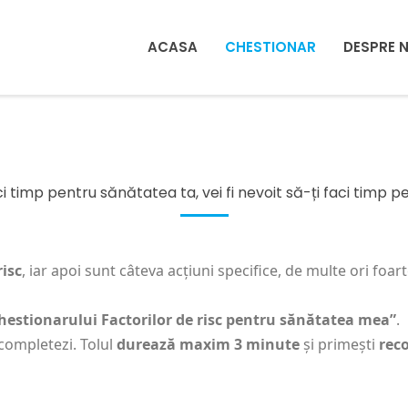
ACASA
CHESTIONAR
DESPRE 
i timp pentru sănătatea ta, vei fi nevoit să-ți faci timp p
risc
, iar apoi sunt câteva acțiuni specifice, de multe ori foa
hestionarului Factorilor de risc pentru sănătatea mea”
.
l completezi. Tolul
durează maxim 3 minute
și primești
rec