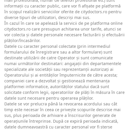
mail profesională, număr de telefon profesional etc) sunt
informații cu caracter public, care vor fi afișate pe platformă
în scopul realizării serviciilor oferite de citydoctors.ro pentru
diverse tipuri de utilizatori, descriși mai sus.
În cazul în care se apelează la servicii de pe platforma online
citydoctors.ro care presupun achitarea unor tarife, atunci se
vor colecta și datele personale necesare facturării și efectuării
plăților/încasărilor.
Datele cu caracter personal colectate (prin intermediul
formularului de înregistrare sau a altor formulare) sunt
destinate utilizării de catre Operator și sunt comunicate
numai următorilor destinatari: angajații din departamentele
specializate ale societății sau reprezentanții autorizați ai
Operatorului și ai entităților împuternicite de către acesta;
companiei care a dezvoltat și gestionează mentenanța
platformei informatice, autorităților statului dacă sunt
solicitate conform legii, operatorilor de plăți în măsura în care
datele sunt necesare pentru operarea plăților.
Datele se vor prelucra până la revocarea acordului sau cât
timp este necesar în ceea ce privește scopurile descrise mai
sus, plus perioada de arhivare a înscrisurilor generate de
operațiunile întreprinse. După ce expiră perioada indicată,
datele dumneavoastră cu caracter personal vor fi șterse