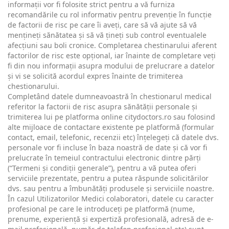
informații vor fi folosite strict pentru a vă furniza
recomandările cu rol informativ pentru prevenție în funcție
de factorii de risc pe care îi aveți, care să vă ajute să vă
mențineți sănătatea și să vă țineți sub control eventualele
afecțiuni sau boli cronice. Completarea chestinarului aferent
factorilor de risc este opțional, iar înainte de completare veți
fi din nou informații asupra modului de prelucrare a datelor
și vi se solicită acordul expres înainte de trimiterea
chestionarului.
Completând datele dumneavoastră în chestionarul medical
referitor la factorii de risc asupra sănătății personale și
trimiterea lui pe platforma online citydoctors.ro sau folosind
alte mijloace de contactare existente pe platformă (formular
contact, email, telefonic, recenzii etc) înțelegeți că datele dvs.
personale vor fi incluse în baza noastră de date și că vor fi
prelucrate în temeiul contractului electronic dintre părți
(“Termeni și condiții generale”), pentru a vă putea oferi
serviciile prezentate, pentru a putea răspunde solicitărilor
dvs. sau pentru a îmbunătăți produsele și serviciile noastre.
În cazul Utilizatorilor Medici colaboratori, datele cu caracter
profesional pe care le introduceți pe platformă (nume,
prenume, experiență și expertiză profesională, adresă de e-