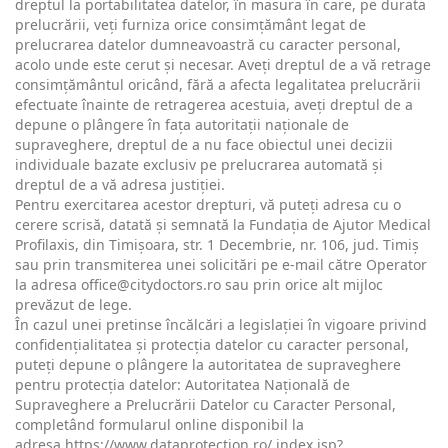
dreptul la portabilitatea datelor, în masura în care, pe durata
prelucrării, veți furniza orice consimțământ legat de
prelucrarea datelor dumneavoastră cu caracter personal,
acolo unde este cerut și necesar. Aveți dreptul de a vă retrage
consimțământul oricând, fără a afecta legalitatea prelucrării
efectuate înainte de retragerea acestuia, aveți dreptul de a
depune o plângere în fața autoritații naționale de
supraveghere, dreptul de a nu face obiectul unei decizii
individuale bazate exclusiv pe prelucrarea automată și
dreptul de a vă adresa justiției.
Pentru exercitarea acestor drepturi, vă puteți adresa cu o
cerere scrisă, datată și semnată la Fundația de Ajutor Medical
Profilaxis, din Timișoara, str. 1 Decembrie, nr. 106, jud. Timiș
sau prin transmiterea unei solicitări pe e-mail către Operator
la adresa
office@citydoctors.ro
sau prin orice alt mijloc
prevăzut de lege.
În cazul unei pretinse încălcări a legislației în vigoare privind
confidențialitatea și protecția datelor cu caracter personal,
puteți depune o plângere la autoritatea de supraveghere
pentru protecția datelor: Autoritatea Națională de
Supraveghere a Prelucrării Datelor cu Caracter Personal,
completând formularul online disponibil la
adresa
https://www.dataprotection.ro/ index.jsp?