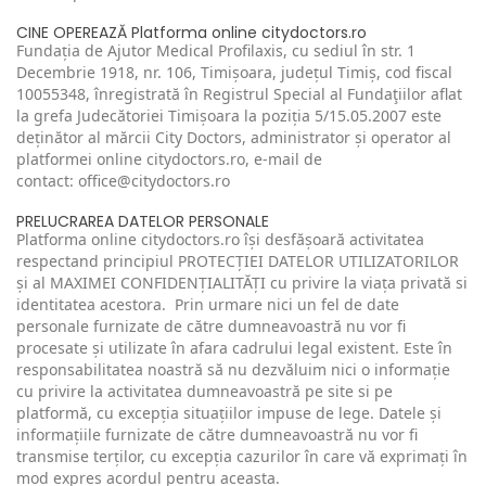
CINE OPEREAZĂ Platforma online citydoctors.ro
Fundația de Ajutor Medical Profilaxis, cu sediul în str. 1
Decembrie 1918, nr. 106, Timișoara, județul Timiș, cod fiscal
10055348, înregistrată în Registrul Special al Fundaţiilor aflat
la grefa Judecătoriei Timișoara la poziția 5/15.05.2007 este
deținător al mărcii City Doctors, administrator și operator al
platformei online
citydoctors.ro
, e-mail de
contact:
office@citydoctors.ro
PRELUCRAREA DATELOR PERSONALE
Platforma online citydoctors.ro își desfășoară activitatea
respectand principiul PROTECȚIEI DATELOR UTILIZATORILOR
și al MAXIMEI CONFIDENȚIALITĂȚI cu privire la viața privată si
identitatea acestora. Prin urmare nici un fel de date
personale furnizate de către dumneavoastră nu vor fi
procesate și utilizate în afara cadrului legal existent. Este în
responsabilitatea noastră să nu dezvăluim nici o informație
cu privire la activitatea dumneavoastră pe site si pe
platformă, cu excepția situațiilor impuse de lege. Datele și
informațiile furnizate de către dumneavoastră nu vor fi
transmise terților, cu excepția cazurilor în care vă exprimați în
mod expres acordul pentru aceasta.