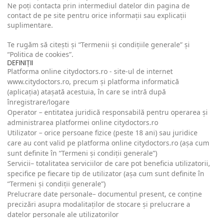
Ne poți contacta prin intermediul datelor din pagina de
contact de pe site pentru orice informații sau explicații
suplimentare.
Te rugăm să citești și “Termenii și condițiile generale” și
“Politica de cookies”.
DEFINIȚII
Platforma online citydoctors.ro - site-ul de internet
www.citydoctors.ro, precum și platforma informatică
(aplicația) atașată acestuia, în care se intră după
înregistrare/logare
Operator – entitatea juridică responsabilă pentru operarea și
administrarea platformei online citydoctors.ro
Utilizator – orice persoane fizice (peste 18 ani) sau juridice
care au cont valid pe platforma online citydoctors.ro (așa cum
sunt definite în “Termeni și condiții generale”)
Servicii– totalitatea serviciilor de care pot beneficia utilizatorii,
specifice pe fiecare tip de utilizator (așa cum sunt definite în
“Termeni și condiții generale”)
Prelucrare date personale– documentul present, ce conține
precizări asupra modalitaților de stocare și prelucrare a
datelor personale ale utilizatorilor