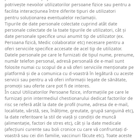
potrivește nevoilor utilizatorilor persoane fizice sau pentru a
facilita interacțiunea între diferite tipuri de utilizatori
pentru soluționarea eventualelor reclamații.
Tipurile de date personale colectate cuprind atât date
personale colectate de la toate tipurile de utilizatori, cât și
date personale specifice unui anumit tip de utilizator (ex.
Persoana fizică, Medic colaborator etc) necesare pentru a
oferi serviciile specifice accesate de acel tip de utilizator.
Datele personale pe care le furnizati de tipul nume, prenume,
număr telefon personal, adresă personală de e-mail sunt
folosite numai cu scopul de a vă oferi serviciile menționate pe
platformă și de a comunica cu d-voastră în legătură cu aceste
servicii sau pentru a vă oferi informații legate de sănătate,
promoții sau oferte care pot fi de interes.
În cazul Utilizatorilor Persoane fizice, informațiile pe care le
furnizați prin intermediul chestionarului dedicat factorilor de
risc se referă atât la date de profil (nume, adresa de e-mail,
localitate, vârstă, sex, înâlțime, greutate, grupă sanguină etc),
la date referitoare la stil de viață și condiții de muncă
(alimentație, factori de stres etc), cât și la date medicale
(afecțiuni curente sau boli cronice cu care vă confruntați d-
voastră sau cei din familie, vaccinuri făcute etc). Toate aceste