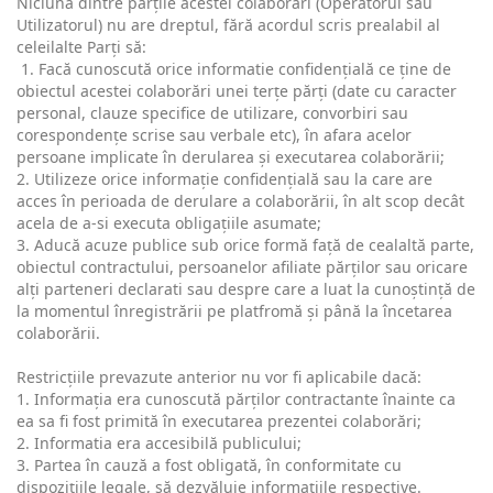
Niciuna dintre părțile acestei colaborări (Operatorul sau
Utilizatorul) nu are dreptul, fără acordul scris prealabil al
celeilalte Parți să:
1. Facă cunoscută orice informatie confidențială ce ține de
obiectul acestei colaborări unei terțe părți (date cu caracter
personal, clauze specifice de utilizare, convorbiri sau
corespondențe scrise sau verbale etc), în afara acelor
persoane implicate în derularea și executarea colaborării;
2. Utilizeze orice informație confidențială sau la care are
acces în perioada de derulare a colaborării, în alt scop decât
acela de a-si executa obligațiile asumate;
3. Aducă acuze publice sub orice formă față de cealaltă parte,
obiectul contractului, persoanelor afiliate părților sau oricare
alți parteneri declarati sau despre care a luat la cunoștință de
la momentul înregistrării pe platfromă și până la încetarea
colaborării.
Restricțiile prevazute anterior nu vor fi aplicabile dacă:
1. Informația era cunoscută părților contractante înainte ca
ea sa fi fost primită în executarea prezentei colaborări;
2. Informatia era accesibilă publicului;
3. Partea în cauză a fost obligată, în conformitate cu
dispozițiile legale, să dezvăluie informațiile respective.