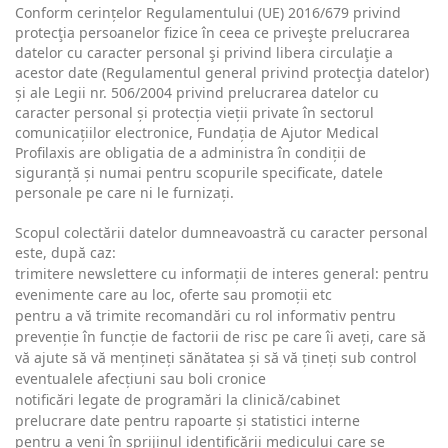
Conform cerințelor Regulamentului (UE) 2016/679 privind
protecţia persoanelor fizice în ceea ce priveşte prelucrarea
datelor cu caracter personal şi privind libera circulaţie a
acestor date (Regulamentul general privind protecţia datelor)
și ale Legii nr. 506/2004 privind prelucrarea datelor cu
caracter personal și protecția vieții private în sectorul
comunicațiilor electronice, Fundația de Ajutor Medical
Profilaxis are obligatia de a administra în condiții de
siguranță și numai pentru scopurile specificate, datele
personale pe care ni le furnizați.
Scopul colectării datelor dumneavoastră cu caracter personal
este, după caz:
trimitere newslettere cu informații de interes general: pentru
evenimente care au loc, oferte sau promoții etc
pentru a vă trimite recomandări cu rol informativ pentru
prevenție în funcție de factorii de risc pe care îi aveți, care să
vă ajute să vă mențineți sănătatea și să vă țineți sub control
eventualele afecțiuni sau boli cronice
notificări legate de programări la clinică/cabinet
prelucrare date pentru rapoarte și statistici interne
pentru a veni în sprijinul identificării medicului care se