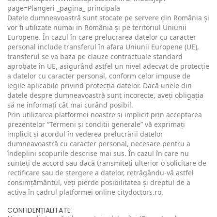
page=Plangeri _pagina_ principala
Datele dumneavoastră sunt stocate pe servere din România și
vor fi utilizate numai in România și pe teritoriul Uniunii
Europene. În cazul în care prelucrarea datelor cu caracter
personal include transferul în afara Uniunii Europene (UE),
transferul se va baza pe clauze contractuale standard
aprobate în UE, asigurând astfel un nivel adecvat de protecție
a datelor cu caracter personal, conform celor impuse de
legile aplicabile privind protecția datelor. Dacă unele din
datele despre dumneavoastră sunt incorecte, aveți obligația
să ne informați cât mai curând posibil.
Prin utilizarea platformei noastre și implicit prin acceptarea
prezentelor “Termeni și conditii generale” vă exprimați
implicit și acordul în vederea prelucrării datelor
dumneavoastră cu caracter personal, necesare pentru a
îndeplini scopurile descrise mai sus. În cazul în care nu
sunteți de accord sau dacă transmiteți ulterior o solicitare de
rectificare sau de ștergere a datelor, retrăgându-vă astfel
consimțământul, veți pierde posibilitatea și dreptul de a
activa în cadrul platformei online citydoctors.ro.
CONFIDENȚIALITATE