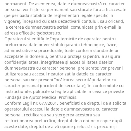
permanent. De asemenea, datele dumneavoastră cu caracter
personal vor fi șterse permanent sau stocate fara a fi accesate
(pe perioada stabilita de reglementari legale specific in
vigoare), începand cu data dezactivarii contului, sau oricand,
la cererea dumneavoastra scrisă, comunicată prin e-mail la
adresa
office@citydoctors.ro
.
Operatorul și entitățile împuternicite de operator pentru
prelucrarea datelor vor stabili garanții tehnologice, fizice,
administrative și procedurale, toate conform standardelor
acceptate în domeniu, pentru a proteja și pentru a asigura
confidențialitatea, integritatea și accesibilitatea datelor
dumneavoastra cu caracter personal prelucrate; vor preveni
utilizarea sau accesul neautorizat la datele cu caracter
personal sau vor preveni încălcarea securității datelor cu
caracter personal (incident de securitate), în conformitate cu
instrucțiunile, politicile și legile aplicabile în ceea ce privește
Fundația de Ajutor Medical Profilaxis.
Conform Legii nr. 677/2001, beneficiati de dreptul de a solicita
operatorului accesul la datele dumneavoastra cu caracter
personal, rectificarea sau ștergerea acestora sau
restricționarea prelucrării, dreptul de a obține o copie după
aceste date, dreptul de a vă opune prelucrării, precum și