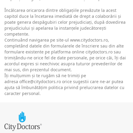
Încălcarea oricarora dintre obligațiile prevăzute la acest
capitol duce la încetarea imediată de drept a colaborării și
poate genera despăgubiri celor prejudiciați, după dovedirea
prejudiciului și apelarea la instanțele judecătorești
competente.
Continuând navigarea pe site-ul
www.citydoctors.ro
,
completând datele din formularele de înscriere sau din alte
formulare existente pe platforma online citydoctors.ro sau
trimițându-ne orice fel de date personale, pe orice căi, îți dai
acordul expres si neechivoc asupra tuturor prevederilor de
mai sus, din prezentul document.
Îți mulțumim și te rugăm să ne trimiți pe
adresa
office@citydoctors.ro
orice sugestii care ne-ar putea
ajuta să îmbunătățim politica privind prelucrarea datelor cu
caracter personal.